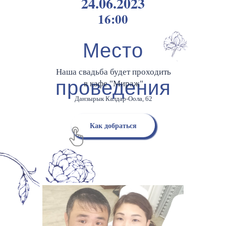
24.06.2023
16:00
Место
Наша свадьба будет проходить
проведения
в кафе "Мираж"
Данзырык Калдар-Оола, 62
Как добраться