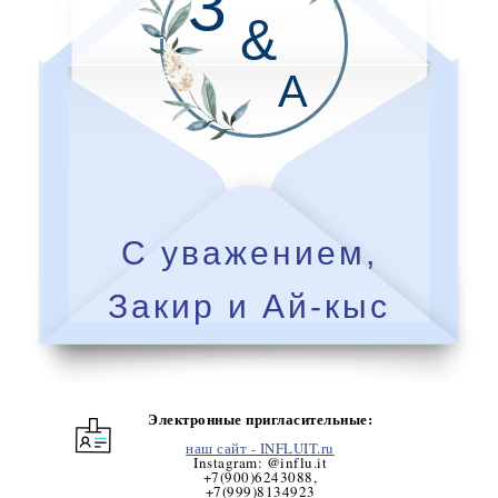
З
&
А
С уважением,
Закир и Ай-кыс
Электронные пригласительные:
наш сайт - INFLUIT
.ru
Instagram: @influ.it
+7(900)6243088
,
+7(999)8134923