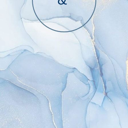
Закир и Ай-кыс
включить
Дорогие
Чойгана и Ужар-
Приглашаем Вас на
оол!
торжество, посвященное нашей свадьбе!
Мы будем рады, если вы проведете
этот счастливый день с нами.