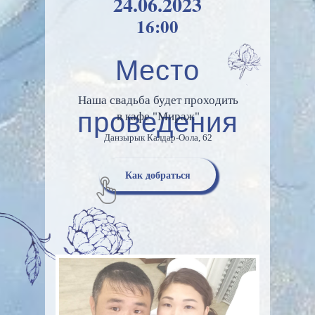
24.06.2023
16:00
Место
Наша свадьба будет проходить
проведения
в кафе "Мираж"
Данзырык Калдар-Оола, 62
Как добраться