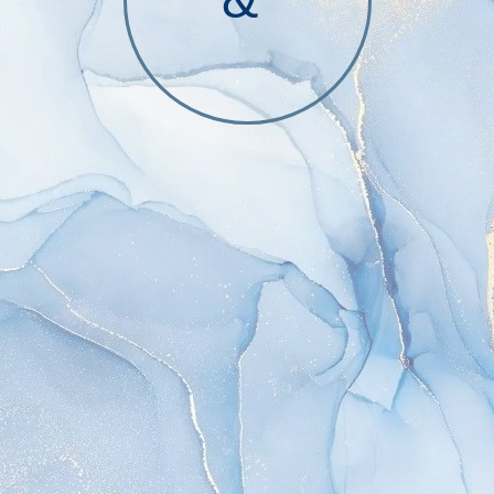
Закир и Ай-кыс
включить
Дорогие
Урана и Бадый!
Приглашаем Вас на
торжество, посвященное нашей свадьбе!
Мы будем рады, если вы проведете
этот счастливый день с нами.