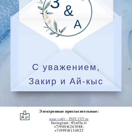
З
&
А
С уважением,
Закир и Ай-кыс
Электронные пригласительные:
наш сайт - INFLUIT
.ru
Instagram: @influ.it
+7(900)6243088
,
+7(999)8134923