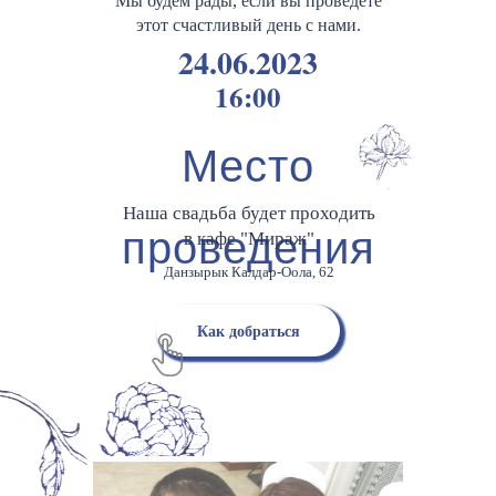
Мы будем рады, если вы проведете
этот счастливый день с нами.
24.06.2023
16:00
Место
Наша свадьба будет проходить
проведения
в кафе "Мираж"
Данзырык Калдар-Оола, 62
Как добраться