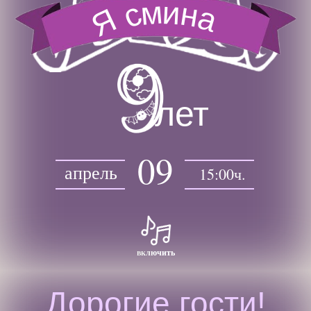
м
и
н
с
а
Я
лет
09
апрель
15:00ч.
включить
Дорогие гости!