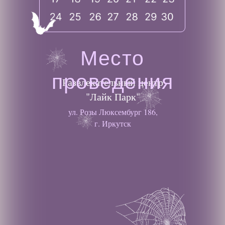
Место
проведения
Развлекательный центр
"Лайк Парк"
ул. Розы Люксембург 186,
г. Иркутск