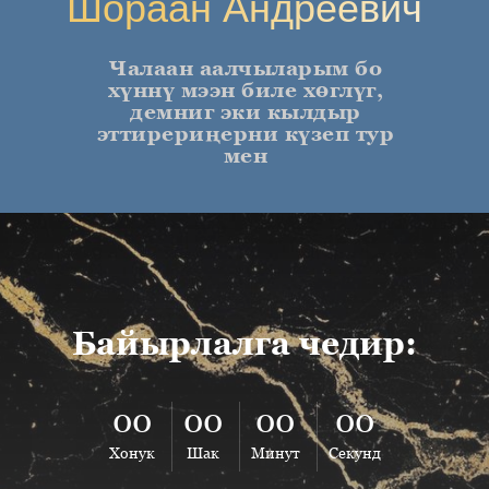
Шораан Андреевич
Чалаан аалчыларым бо
хүннү мээн биле хөглүг,
демниг эки кылдыр
эттирериңерни күзеп тур
мен
Байырлалга чедир:
00
00
00
00
Хонук
Шак
Минут
Секунд