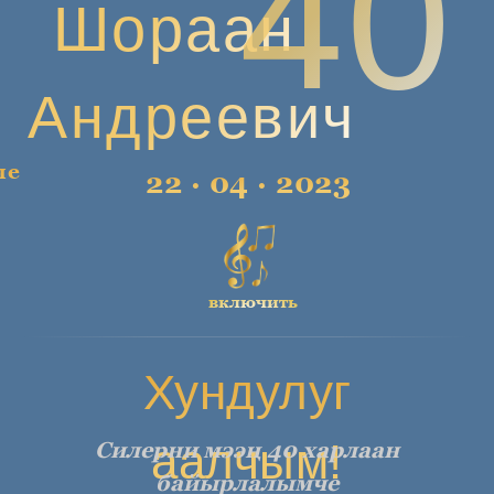
40
Шораан
Андреевич
че
22 · 04 · 2023
включить
Хундулуг
аалчым!
Силерни мээң 40 харлаан
байырлалымче