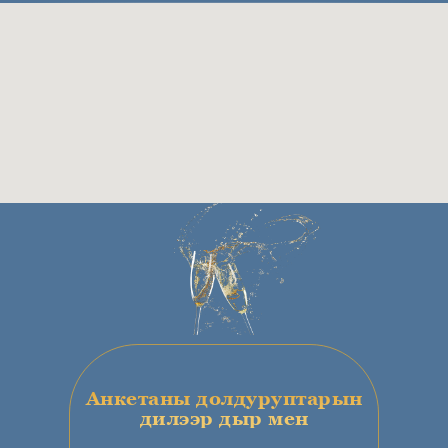
Анкетаны долдуруптарын
дилээр дыр мен