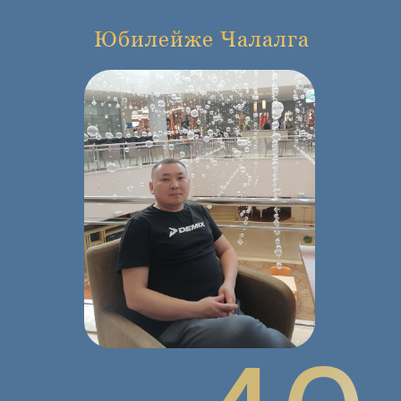
Юбилейже Чалалга