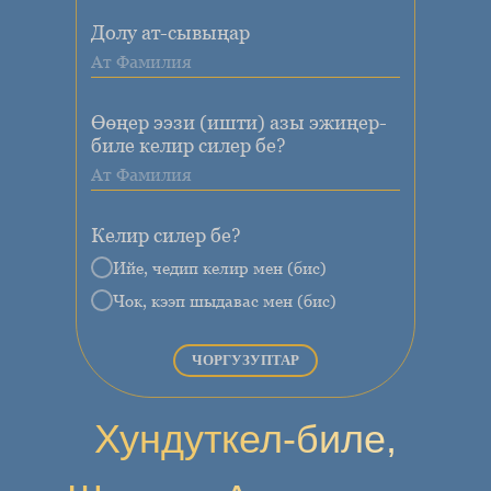
Долу ат-сывыңар
Өөңер ээзи (ишти) азы эжиңер-
биле келир силер бе?
Келир силер бе?
Ийе, чедип келир мен (бис)
Чок, кээп шыдавас мен (бис)
ЧОРГУЗУПТАР
Хундуткел-биле,