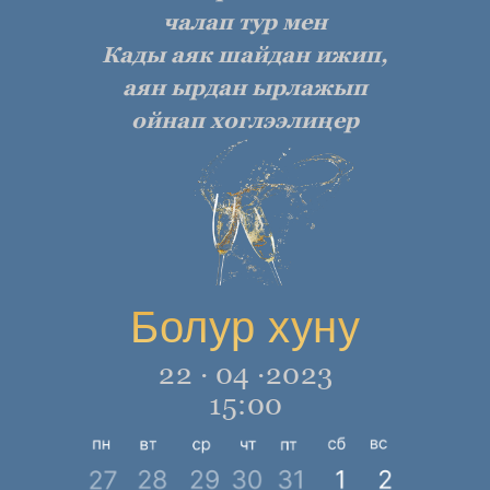
чалап тур мен
Кады аяк шайдан ижип,
аян ырдан ырлажып
ойнап хоглээлиңер
Болур хуну
22 · 04 ·2023
15:00