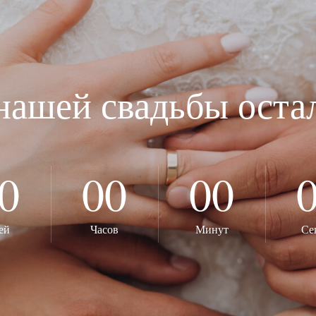
нашей свадьбы оста
0
00
00
ей
Часов
Минут
Се