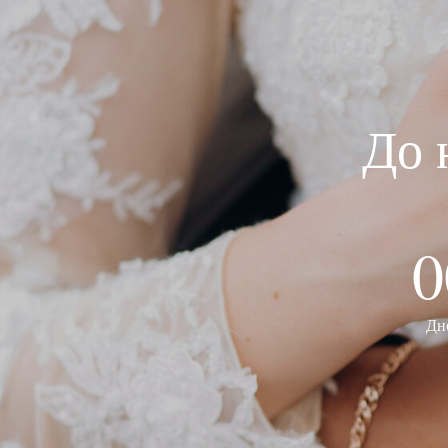
До 
0
Дн