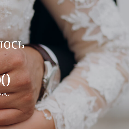
лось
00
кунд