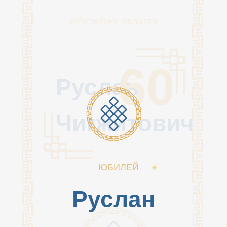
юбилейже чалалга
60
Руслан
Чигжитович
ЮБИЛЕЙ
Руслан