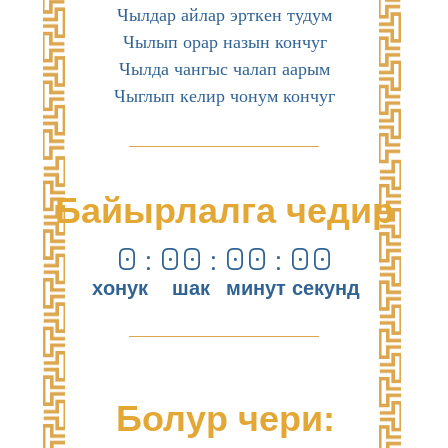
Чылдар айлар эрткен тудум
Чылып орар назын кончуг
Чылда чангыс чалап аарым
Чыглып келир чонум кончуг
Байырлалга чедир
0
:
0
0
:
0
0
:
0
0
хонук
шак
минут
секунд
Болур чери: