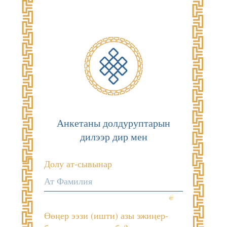
Анкетаны долдуруптарын
дилээр дир мен
Долу ат-сывынар
Өөңер ээзи (ишти) азы эжиңер-