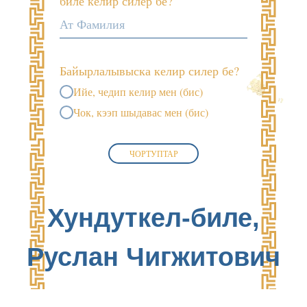
биле келир силер бе?
Байырлалывыска келир силер бе?
Ийе, чедип келир мен (бис)
Чок, кээп шыдавас мен (бис)
ЧОРТУПТАР
Хундуткел-биле,
Руслан Чигжитович