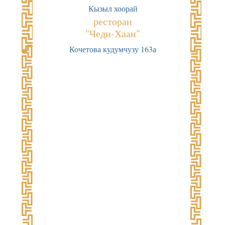
Кызыл хоорай
ресторан
"Чеди-Хаан"
Кочетова кудумчузу 163а