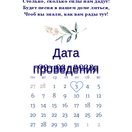
Столько, сколько силы нам дадут!
Будет песня в нашем доме литься,
Чтоб вы знали, как вам рады тут!
Дата
Дата
03 · 03 · 2023
проведения
проведения