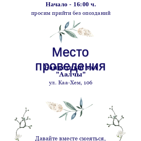
Начало - 16:00 ч.
просим прийти без опозданий
Место
Место
проведения
проведения
Банкетный зал
"Аалчы"
ул. Каа-Хем, 106
Давайте вместе смеяться,