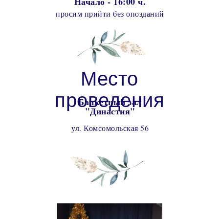
Начало - 16:00 ч.
просим прийти без опозданий
Место
проведения
Банкетный зал
"Династия"
ул. Комсомольская 56