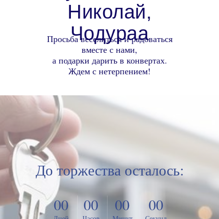
Николай,
Чодураа
Просьба веселиться и радоваться
вместе с нами,
а подарки дарить в конвертах.
Ждем с нетерпением!
До торжества осталось:
00
00
00
00
Дней
Часов
Минут
Секунд