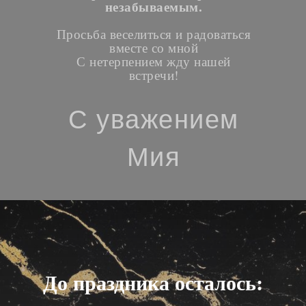
незабываемым.
Просьба веселиться и радоваться
вместе со мной
С нетерпением жду нашей
встречи!
С уважением
Мия
До праздника осталось: