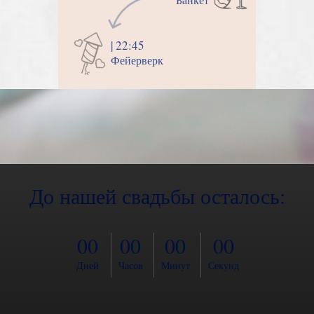
| 22:45
Фейерверк
До нашей свадьбы осталось:
00
00
00
00
Дней
Часов
Минут
Секунд