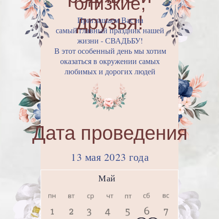
близкие,
друзья!
Приглашаем Вас на
самый главный праздник нашей
жизни - СВАДЬБУ!
В этот особенный день мы хотим
оказаться в окружении самых
любимых и дорогих людей
Дата проведения
13 мая 2023 года
Май