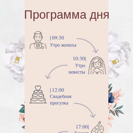
Программа дня
| 09:30
Утро жениха
10:30|
Утро
невесты
| 12:00
Свадебная
прогулка
17:00|
Банкет