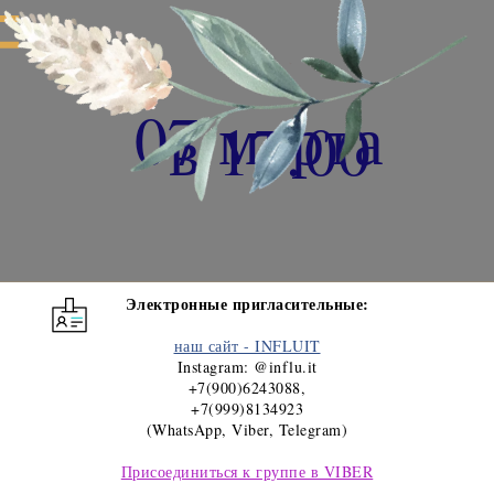
07 марта
в 17:00
Электронные пригласительные:
наш сайт - INFLUIT
Instagram: @influ.it
+7(900)6243088
,
+7(999)8134923
(WhatsApp, Viber, Telegram)
Присоединиться к группе в VIBER