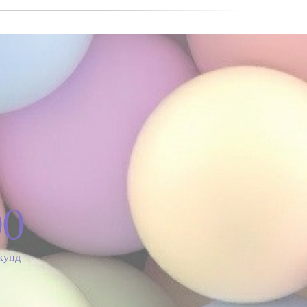
00
кунд