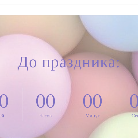
До праздника:
0
00
00
ей
Часов
Минут
Се