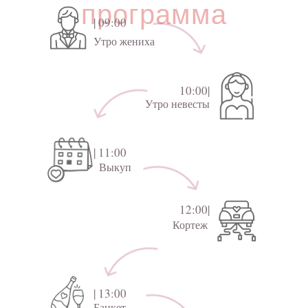
программа
| 09:00
Утро жениха
10:00|
Утро невесты
| 11:00
Выкуп
12:00|
Кортеж
| 13:00
Банкет