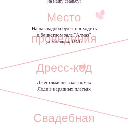
на нашу свадьбу!
Место
Наша свадьба будет проходить
в банкетном зале "Алмаз"
проведения
ул. Московская 137/1а
Дресс-код
Джентльмены в костюмах
Леди в нарядных платьях
Свадебная