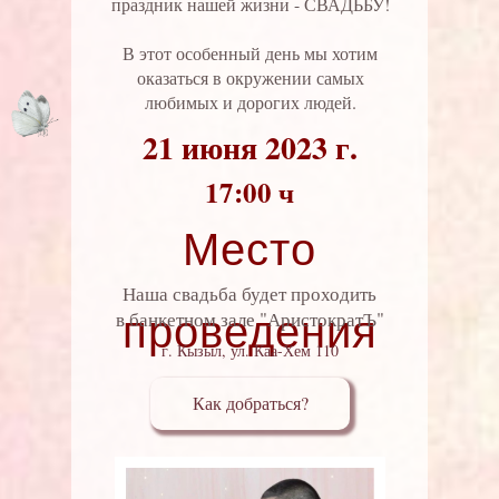
праздник нашей жизни - СВАДЬБУ!
В этот особенный день мы хотим
оказаться в окружении самых
любимых и дорогих людей.
21 июня 2023 г.
17:00 ч
Место
Наша свадьба будет проходить
в банкетном зале "АристократЪ"
проведения
г. Кызыл, ул. Каа-Хем 110
Как добраться?