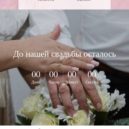
До нашей свадьбы осталось
00
00
00
00
Дней
Часов
Минут
Секунд