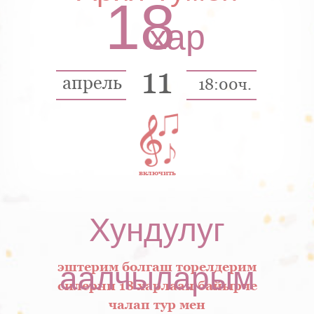
18
хар
11
апрель
18:00ч.
включить
Хундулуг
эштерим болгаш торелдерим
аалчыларым
силерни 18 харлаан байырче
чалап тур мен