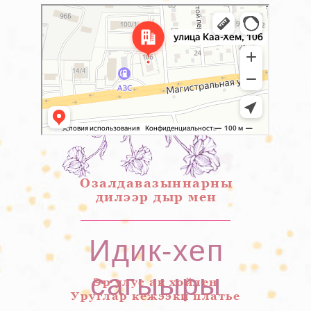
Кызыл
Улица Каа-Хем, 106 — Яндекс Карты
Озалдавазыннарны
дилээр дыр мен
Идик-хеп
сагыыры
Эр улус ак хойлен
Уруглар кежээки платье