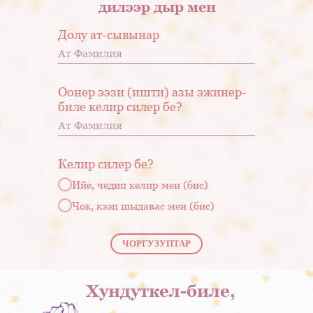
дилээр дыр мен
Долу ат-сывынар
Оонер ээзи (ишти) азы эжинер-
биле келир силер бе?
Келир силер бе?
Ийе, чедип келир мен (бис)
Чок, кээп шыдавас мен (бис)
ЧОРГУЗУПТАР
Хундуткел-биле,