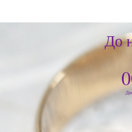
До 
0
Дн