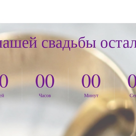
Для гостей
нашей свадьбы остал
Джентльмены в костюмах
Леди в нарядных платьях
0
00
00
ей
Часов
Минут
Се
Дресс-код