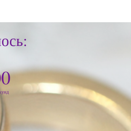
ось:
00
кунд