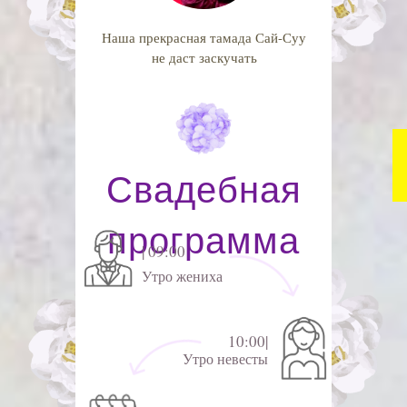
Наша прекрасная тамада Сай-Суу
не даст заскучать
Свадебная
программа
| 09:00
Утро жениха
10:00|
Утро невесты