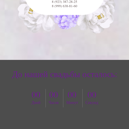
8 (923) 387-28-25
8 (999) 638-81-60
До нашей свадьбы осталось:
00
00
00
00
Дней
Часов
Минут
Секунд