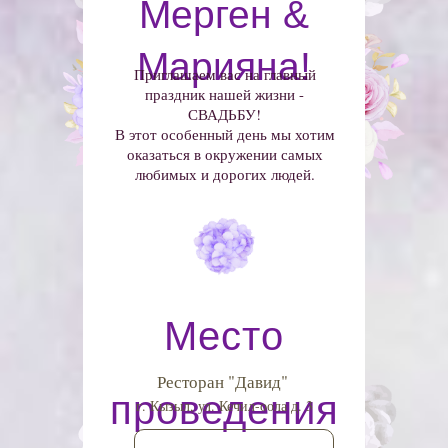
Мерген &
Марияна!
Приглашаем вас на главный
праздник нашей жизни -
СВАДЬБУ!
В этот особенный день мы хотим
оказаться в окружении самых
любимых и дорогих людей.
Место
Ресторан "Давид"
проведения
г. Кызыл, ул. Кечил-оола д. 3