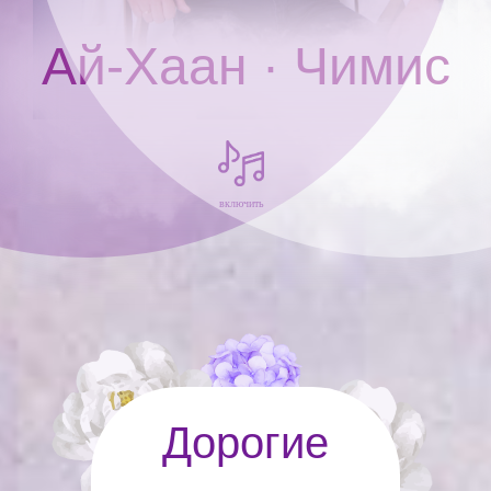
Ай-Хаан · Чимис
включить
Дорогие