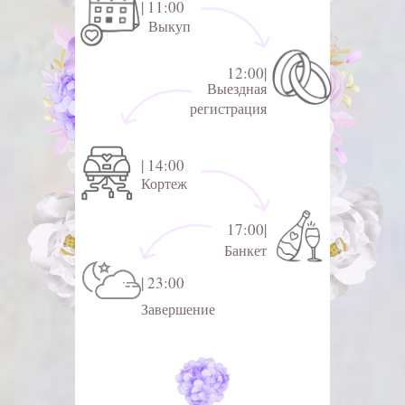
| 11:00
Выкуп
12:00|
Выездная
регистрация
| 14:00
Кортеж
17:00|
Банкет
| 23:00
Завершение