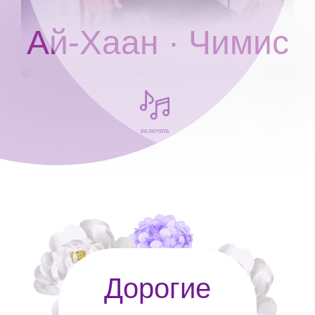
Ай-Хаан · Чимис
включить
Дорогие