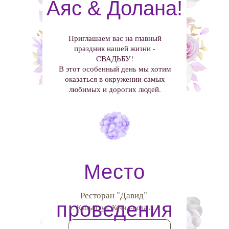
Аяс & Долана!
Приглашаем вас на главный
праздник нашей жизни -
СВАДЬБУ!
В этот особенный день мы хотим
оказаться в окружении самых
любимых и дорогих людей.
Место
Ресторан "Давид"
проведения
г. Кызыл, ул. Кечил-оола д. 3