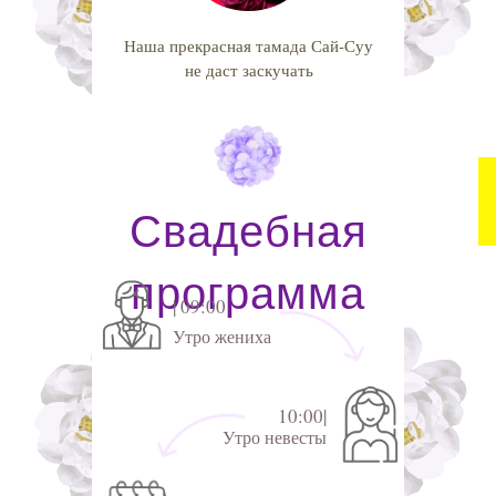
Наша прекрасная тамада Сай-Суу
не даст заскучать
Свадебная
программа
| 09:00
Утро жениха
10:00|
Утро невесты