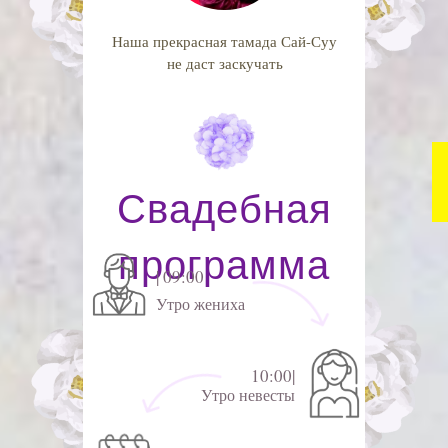
Наша прекрасная тамада Сай-Суу
не даст заскучать
Свадебная
программа
| 09:00
Утро жениха
10:00|
Утро невесты