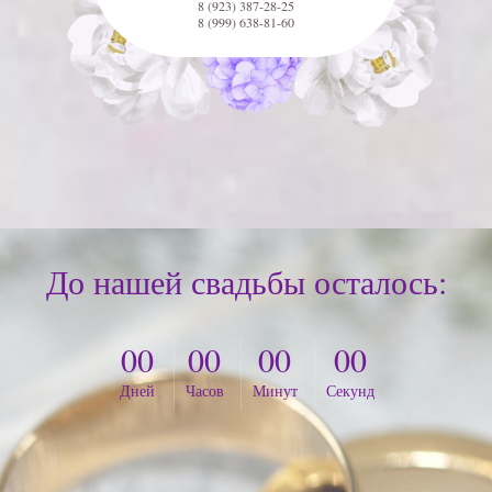
8 (923) 387-28-25
8 (999) 638-81-60
До нашей свадьбы осталось:
00
00
00
00
Дней
Часов
Минут
Секунд