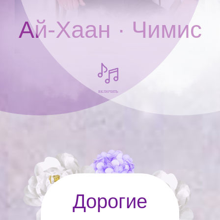
Ай-Хаан · Чимис
включить
Дорогие