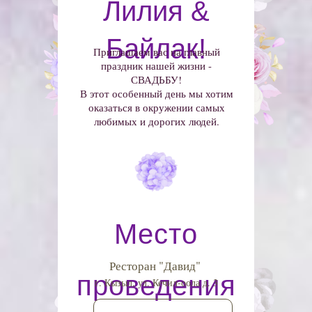
Лилия &
Байлак!
Приглашаем вас на главный
праздник нашей жизни -
СВАДЬБУ!
В этот особенный день мы хотим
оказаться в окружении самых
любимых и дорогих людей.
Место
Ресторан "Давид"
проведения
г. Кызыл, ул. Кечил-оола д. 3