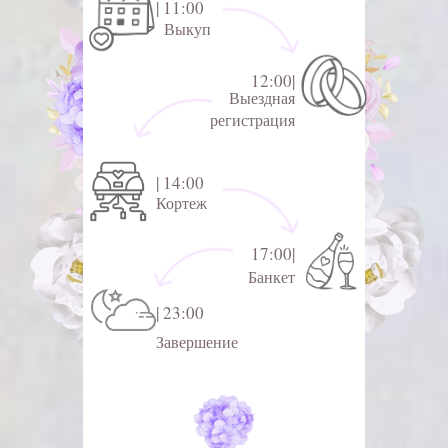
| 11:00
Выкуп
12:00|
Выездная
регистрация
| 14:00
Кортеж
17:00|
Банкет
| 23:00
Завершение