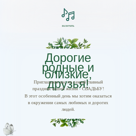
включить
Дорогие
родные и
близкие,
друзья!
Приглашаем вас на самый главный
праздник нашей жизни - СВАДЬБУ!
В этот особенный день мы хотим оказаться
в окружении самых любимых и дорогих
людей.