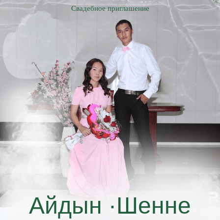
Свадебн
ое
приглашение
Айдын ·Шенне