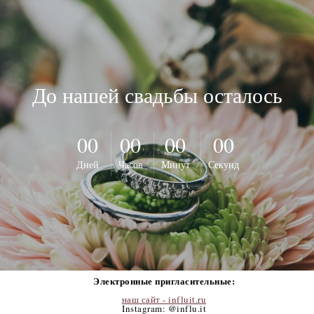
До нашей свадьбы осталось
00
00
00
00
Дней
Часов
Минут
Секунд
Электронные пригласительные:
наш сайт - influit.ru
Instagram: @influ.it