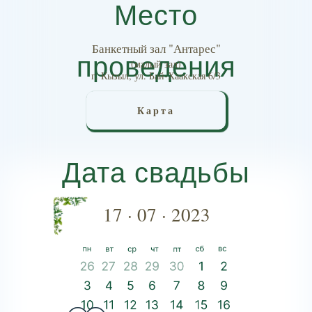
Место
Банкетный зал "Антарес"
проведения
(малый зал)
г. Кызыл, ул. Бай-Хаакская 6/3
Карта
Дата свадьбы
17 · 07 · 2023